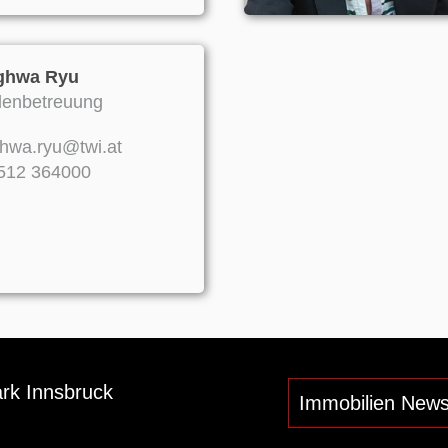
ghwa Ryu
enbetreuung
hwa.ryu@twi.at
512 364000
ark Innsbruck
Immobilien News