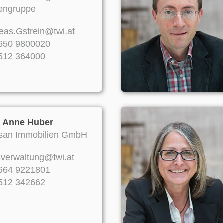
engruppe
eas.Gstrein@twi.at
650 9800020
512 364000
 Anne Huber
san Immobilien GmbH
verwaltung@twi.at
664 9221801
512 342662