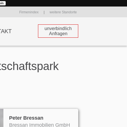
ils
Firmenindex
|
weitere Standorte
unverbindlich
TAKT
Anfragen
schaftspark
Peter Bressan
Bressan Immobilien GmbH