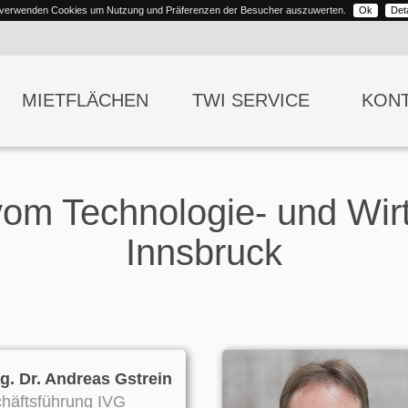
 verwenden Cookies um Nutzung und Präferenzen der Besucher auszuwerten.
Ok
Deta
MIETFLÄCHEN
TWI SERVICE
KON
om Technologie- und Wirt
Innsbruck
. Dr. Andreas Gstrein
häftsführung IVG