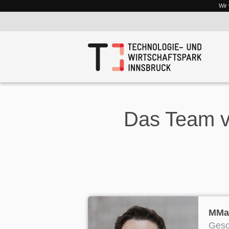
Wir
Das Team v
MMag
Gesc